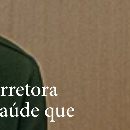
retora 
aúde que 